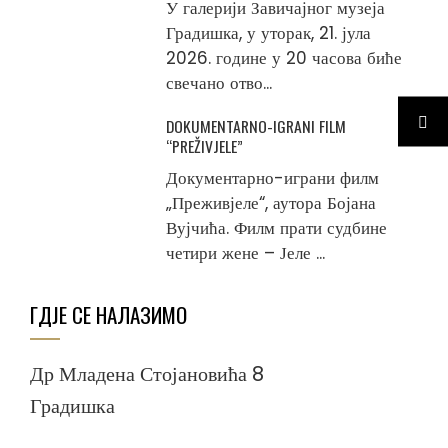
У галерији Завичајног музеја
Градишка, у уторак, 21. јула
2026. године у 20 часова биће
свечано отво...
DOKUMENTARNO-IGRANI FILM
“PREŽIVJELE”
Документарно-играни филм
„Преживјеле“, аутора Бојана
Вујчића. Филм прати судбине
четири жене – Јеле ...
ГДЈЕ СЕ НАЛАЗИМО
Др Младена Стојановића 8
Градишка