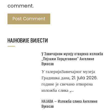
comment.
НАЈНОВИЈЕ ВИЈЕСТИ
У Завичајном музеју отворена изложба
„Пејзажи Херцеговине“ Ангелине
Вукосав
У галеријиЗавичајног музеја
Градишка дана, 21. jula 2026.
године је свечано отворена
изложба слика „...
НАЈАВА – Изложба слика Ангелине
Вукосав