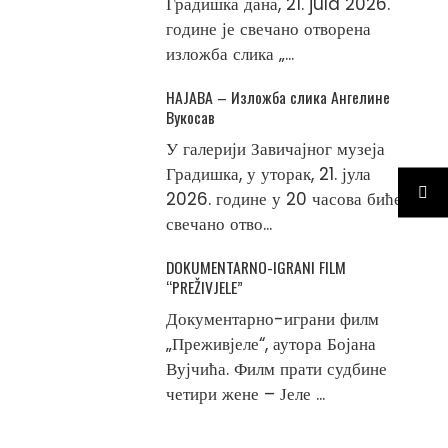
Градишка дана, 21. jula 2026.
године је свечано отворена
изложба слика „...
НАЈАВА – Изложба слика Ангелине
Вукосав
У галерији Завичајног музеја
Градишка, у уторак, 21. јула
2026. године у 20 часова биће
свечано отво...
DOKUMENTARNO-IGRANI FILM
“PREŽIVJELE”
Документарно-играни филм
„Преживјеле“, аутора Бојана
Вујчића. Филм прати судбине
четири жене – Јеле ...