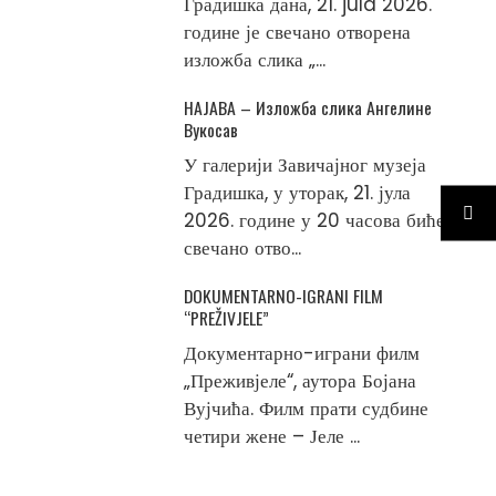
Градишка дана, 21. jula 2026.
године је свечано отворена
изложба слика „...
НАЈАВА – Изложба слика Ангелине
Вукосав
У галерији Завичајног музеја
Градишка, у уторак, 21. јула
2026. године у 20 часова биће
свечано отво...
DOKUMENTARNO-IGRANI FILM
“PREŽIVJELE”
Документарно-играни филм
„Преживјеле“, аутора Бојана
Вујчића. Филм прати судбине
четири жене – Јеле ...