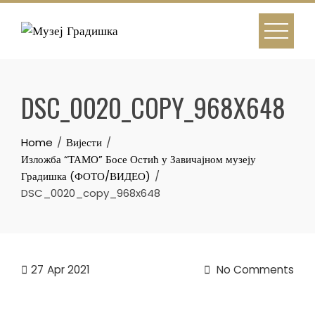
Skip
to
content
DSC_0020_COPY_968X648
Home
Вијести
Изложба “ТАМО” Босе Остић у Завичајном музеју
Градишка (ФОТО/ВИДЕО)
DSC_0020_copy_968x648
27
Apr 2021
No Comments