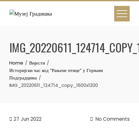
Skip
to
content
IMG_20220611_124714_COPY
Home
Вијести
Историјски час код “Рањене птице” у Горњим
Подградцима
IMG_20220611_124714_copy_1600x1200
27
Jun 2022
No Comments