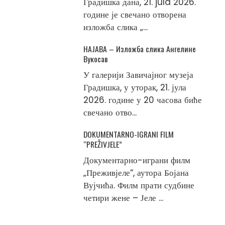
Градишка дана, 21. jula 2026.
године је свечано отворена
изложба слика „...
НАЈАВА – Изложба слика Ангелине
Вукосав
У галерији Завичајног музеја
Градишка, у уторак, 21. јула
2026. године у 20 часова биће
свечано отво...
DOKUMENTARNO-IGRANI FILM
“PREŽIVJELE”
Документарно-играни филм
„Преживјеле“, аутора Бојана
Вујчића. Филм прати судбине
четири жене – Јеле ...