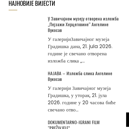
НАЈНОВИЈЕ ВИЈЕСТИ
У Завичајном музеју отворена изложба
„Пејзажи Херцеговине“ Ангелине
Вукосав
У галеријиЗавичајног музеја
Градишка дана, 21. jula 2026.
године је свечано отворена
изложба слика „...
НАЈАВА – Изложба слика Ангелине
Вукосав
У галерији Завичајног музеја
Градишка, у уторак, 21. јула
2026. године у 20 часова биће
свечано отво...
DOKUMENTARNO-IGRANI FILM
“PREŽIVJELE”