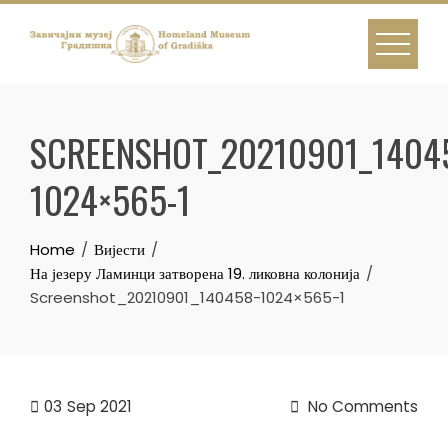
Skip
to
content
SCREENSHOT_20210901_1404
1024×565-1
Home
Вијести
На језеру Ламинци затворена 19. ликовна колонија
Screenshot_20210901_140458-1024×565-1
03
Sep 2021
No Comments