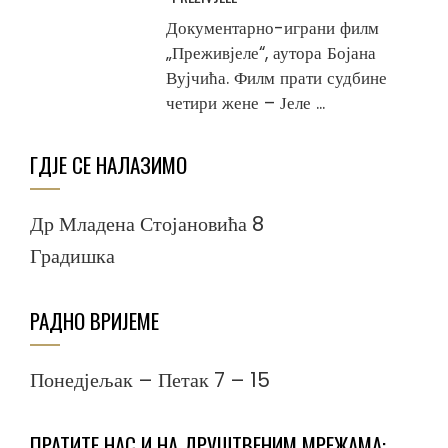
Документарно-играни филм
„Преживјеле“, аутора Бојана
Вујчића. Филм прати судбине
четири жене – Јеле ...
ГДЈЕ СЕ НАЛАЗИМО
Др Младена Стојановића 8
Градишка
РАДНО ВРИЈЕМЕ
Понедјељак – Петак 7 – 15
ПРАТИТЕ НАС И НА ДРУШТВЕНИМ МРЕЖАМА: