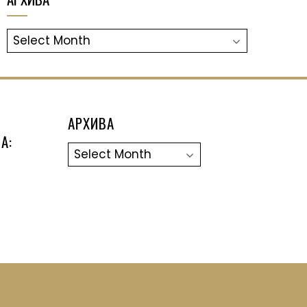
АРХИВА
АРХИВА
А:
Архива