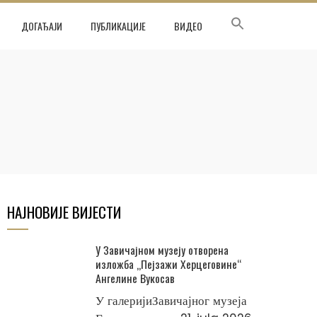
ДОГАЂАЈИ
ПУБЛИКАЦИЈЕ
ВИДЕО
НАЈНОВИЈЕ ВИЈЕСТИ
У Завичајном музеју отворена
изложба „Пејзажи Херцеговине“
Ангелине Вукосав
У галеријиЗавичајног музеја