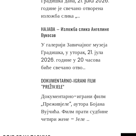
Градишка дана, 21. jula 2026.
године је свечано отворена
изложба слика „...
НАЈАВА – Изложба слика Ангелине
Вукосав
У галерији Завичајног музеја
Градишка, у уторак, 21. јула
2026. године у 20 часова
биће свечано отво...
DOKUMENTARNO-IGRANI FILM
“PREŽIVJELE”
Документарно-играни филм
„Преживјеле“, аутора Бојана
Вујчића. Филм прати судбине
четири жене – Јеле ...