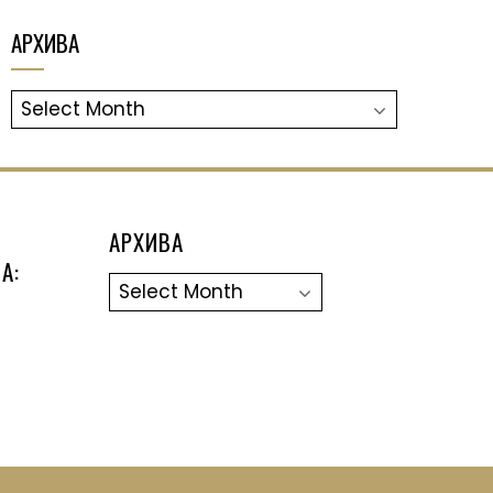
АРХИВА
АРХИВА
АРХИВА
А:
Архива