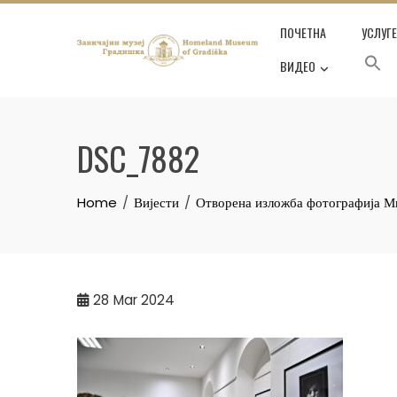
Skip
ПОЧЕТНА
УСЛУГ
to
content
ВИДЕО
DSC_7882
Home
Вијести
Отворена изложба фотографија М
28
Mar 2024