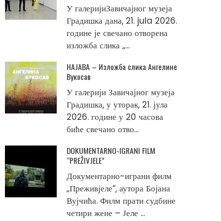
У галеријиЗавичајног музеја
Градишка дана, 21. jula 2026.
године је свечано отворена
изложба слика „...
НАЈАВА – Изложба слика Ангелине
Вукосав
У галерији Завичајног музеја
Градишка, у уторак, 21. јула
2026. године у 20 часова
биће свечано отво...
DOKUMENTARNO-IGRANI FILM
“PREŽIVJELE”
Документарно-играни филм
„Преживјеле“, аутора Бојана
Вујчића. Филм прати судбине
четири жене – Јеле ...