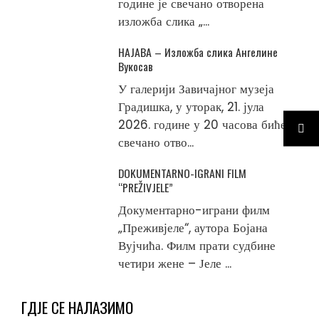
године је свечано отворена
изложба слика „...
НАЈАВА – Изложба слика Ангелине
Вукосав
У галерији Завичајног музеја
Градишка, у уторак, 21. јула
2026. године у 20 часова биће
свечано отво...
DOKUMENTARNO-IGRANI FILM
“PREŽIVJELE”
Документарно-играни филм
„Преживјеле“, аутора Бојана
Вујчића. Филм прати судбине
четири жене – Јеле ...
ГДЈЕ СЕ НАЛАЗИМО