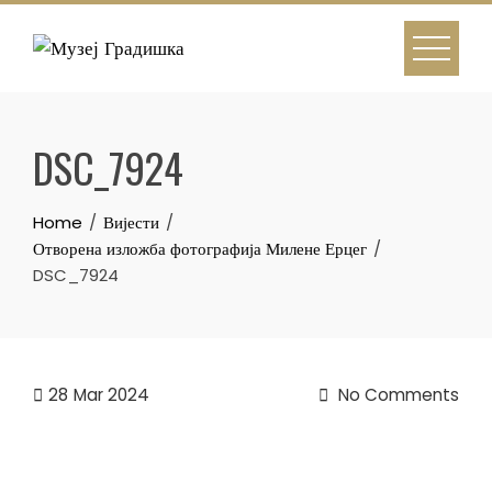
Skip
to
content
DSC_7924
Home
Вијести
Отворена изложба фотографија Милене Ерцег
DSC_7924
28
Mar 2024
No Comments