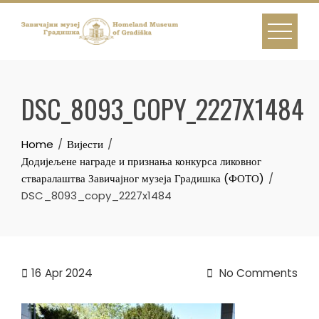
Skip
to
content
DSC_8093_COPY_2227X1484
Home
Вијести
Додијељене награде и признања конкурса ликовног
стваралаштва Завичајног музеја Градишка (ФОТО)
DSC_8093_copy_2227x1484
16
Apr 2024
No Comments