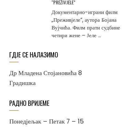
“PREŽIVJELE”
Документарно-играни филм
„Преживјеле“, аутора Бојана
Вујчића. Филм прати судбине
четири жене – Јеле ...
ГДЈЕ СЕ НАЛАЗИМО
Др Младена Стојановића 8
Градишка
РАДНО ВРИЈЕМЕ
Понедјељак – Петак 7 – 15