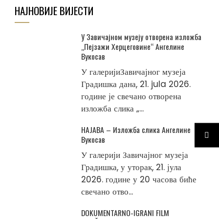
НАЈНОВИЈЕ ВИЈЕСТИ
У Завичајном музеју отворена изложба
„Пејзажи Херцеговине“ Ангелине
Вукосав
У галеријиЗавичајног музеја
Градишка дана, 21. jula 2026.
године је свечано отворена
изложба слика „...
НАЈАВА – Изложба слика Ангелине
Вукосав
У галерији Завичајног музеја
Градишка, у уторак, 21. јула
2026. године у 20 часова биће
свечано отво...
DOKUMENTARNO-IGRANI FILM