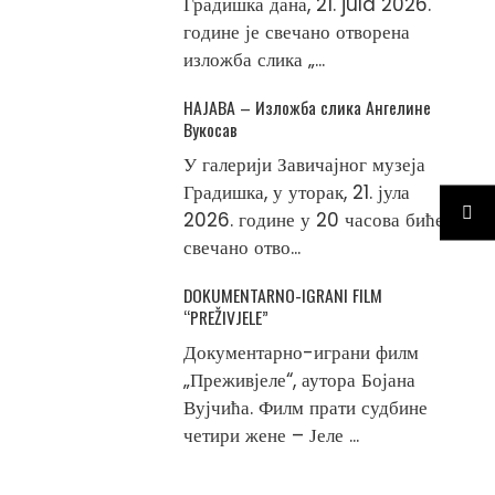
Градишка дана, 21. jula 2026.
године је свечано отворена
изложба слика „...
НАЈАВА – Изложба слика Ангелине
Вукосав
У галерији Завичајног музеја
Градишка, у уторак, 21. јула
2026. године у 20 часова биће
свечано отво...
DOKUMENTARNO-IGRANI FILM
“PREŽIVJELE”
Документарно-играни филм
„Преживјеле“, аутора Бојана
Вујчића. Филм прати судбине
четири жене – Јеле ...