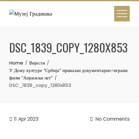
Skip
to
content
DSC_1839_COPY_1280X853
Home
Вијести
У Дому културе “Србија” приказан документарно-играни
филм “Априлски лет”
DSC_1839_copy_1280x853
11
Apr 2023
No Comments